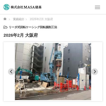
T
o
g
ホーム
実績紹介
2026年2月 大阪府
g
l
リーダ式回転ケーシング回転掘削工法
e
2026年2月 大阪府
n
a
v
i
g
a
t
i
o
n