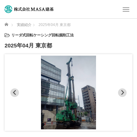
T
o
g
ホーム
実績紹介
2025年04月 東京都
g
l
リーダ式回転ケーシング回転掘削工法
e
2025年04月 東京都
n
a
v
i
g
a
t
i
o
n