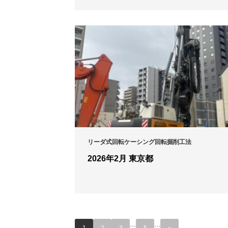
リーダ式回転ケーシング回転掘削工法
2026年2月 東京都
...
...
1
2
3
5
»