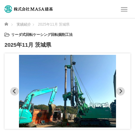
T
o
g
ホーム
実績紹介
2025年11月 茨城県
g
l
リーダ式回転ケーシング回転掘削工法
e
2025年11月 茨城県
n
a
v
i
g
a
t
i
o
n